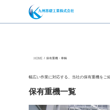
コ
ナ
ン
ビ
テ
ゲ
ン
ー
ツ
シ
へ
ョ
ス
ン
キ
に
ッ
移
プ
動
HOME
保有重機・車輌
幅広い作業に対応する、当社の保有重機をご
保有重機一覧