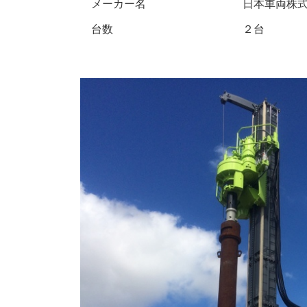
メーカー名
日本車両株
台数
２台