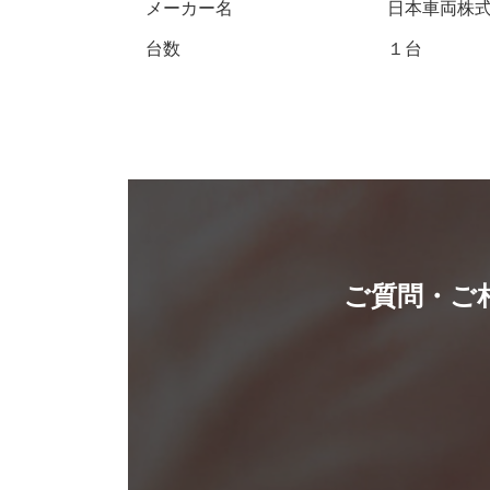
メーカー名
日本車両株
台数
１台
ご質問・ご